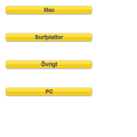
Mac
Surfplattor
Övrigt
PC