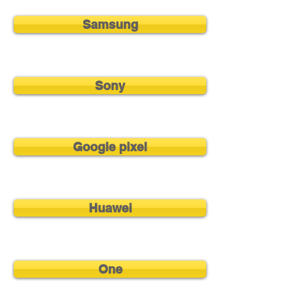
Samsung
Sony
Google pixel
Huawei
One