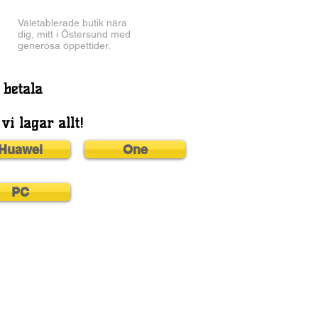
Väletablerade butik nära
dig, mitt i Östersund med
generösa öppettider.
 betala
vi lagar allt!
Huawei
One
PC