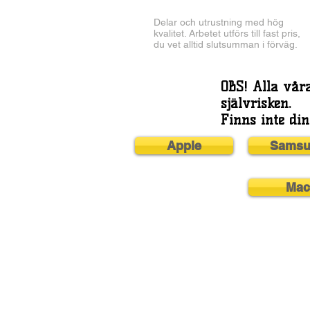
Delar och utrustning med hög
kvalitet. Arbetet utförs till fast pris,
du vet alltid slutsumman i förväg.
OBS! Alla vår
självrisken.
Finns inte din
Apple
Samsu
Mac