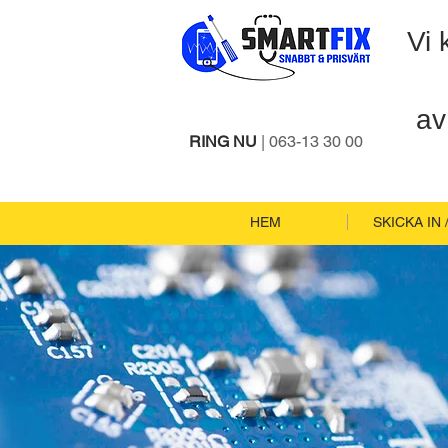
Vi 
av
RING NU
| 063-13 30 00
HEM
SKICKA IN 