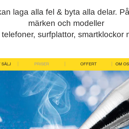
kan laga alla fel & byta alla delar. På
märken och modeller
 telefoner, surfplattor, smartklockor
/ SÄLJ
PRISER
OFFERT
OM OSS
Priser