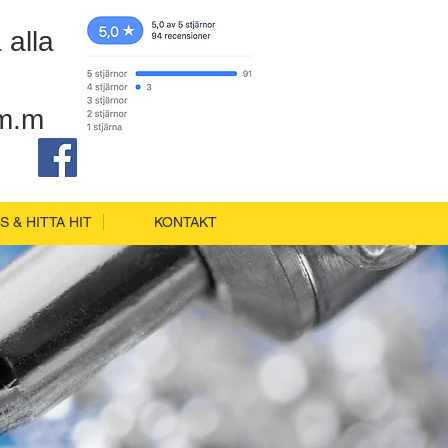
 alla
 m.m
 & HITTA HIT
KONTAKT