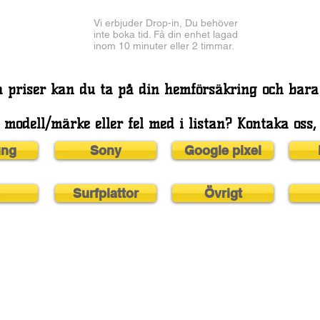
Vi erbjuder Drop-in, Du behöver
inte boka tid. Få din enhet lagad
inom 10 minuter eller 2 timmar.
a priser kan du ta på din hemförsäkring och bara
 modell/märke eller fel med i listan? Kontaka oss, 
ng
Sony
Google pixel
Surfplattor
Övrigt