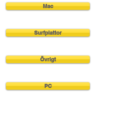
Mac
Surfplattor
Övrigt
PC