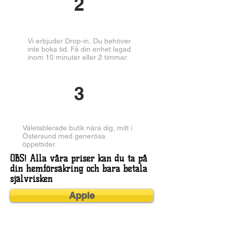
2
Vi erbjuder Drop-in, Du behöver
inte boka tid. Få din enhet lagad
inom 10 minuter eller 2 timmar.
3
Väletablerade butik nära dig, mitt i
Östersund med generösa
öppettider.
OBS! Alla våra priser kan du ta på
din hemförsäkring och bara betala
självrisken
Apple