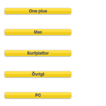
One plus
Mac
Surfplattor
Övrigt
PC