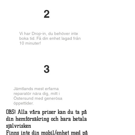
2
Vi har Drop-in, du behöver inte
boka tid. Få din enhet lagad från
10 minuter!
3
Jämtlands mest erfarna
reparatör nära dig, mitt i
Östersund med generösa
öppettider.
OBS! Alla våra priser kan du ta på
din hemförsäkring och bara betala
självrisken
Finns inte din mobil/enhet med på